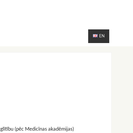
EN
zglītību (pēc Medicīnas akadēmijas)