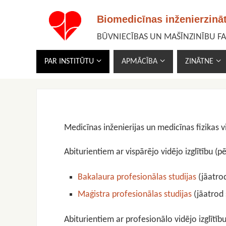
Biomedicīnas inženierzinā
BŪVNIECĪBAS UN MAŠĪNZINĪBU F
PAR INSTITŪTU
APMĀCĪBA
ZINĀTNE
Medicīnas inženierijas un medicīnas fizikas
Abiturientiem ar vispārējo vidējo izglītību (p
Bakalaura profesionālas studijas
(jāatro
Maģistra profesionālas studijas
(jāatrod 
Abiturientiem ar profesionālo vidējo izglītī