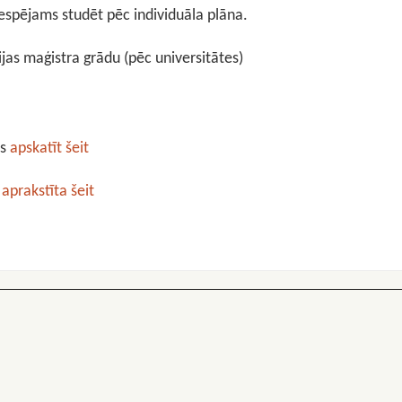
spējams studēt pēc individuāla plāna.
ijas maģistra grādu (pēc universitātes)
ms
apskatīt šeit
r
aprakstīta šeit