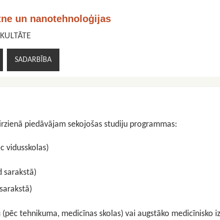
tne un nanotehnoloģijas
AKULTĀTE
SADARBĪBA
 virzienā piedāvājam sekojošas studiju programmas:
ēc vidusskolas)
d sarakstā)
sarakstā)
bu (pēc tehnikuma, medicīnas skolas) vai augstāko medicīnisko i